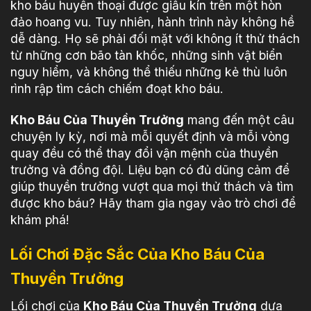
kho báu huyền thoại được giấu kín trên một hòn
đảo hoang vu. Tuy nhiên, hành trình này không hề
dễ dàng. Họ sẽ phải đối mặt với không ít thử thách
từ những cơn bão tàn khốc, những sinh vật biển
nguy hiểm, và không thể thiếu những kẻ thù luôn
rình rập tìm cách chiếm đoạt kho báu.
Kho Báu Của Thuyền Trưởng
mang đến một câu
chuyện ly kỳ, nơi mà mỗi quyết định và mỗi vòng
quay đều có thể thay đổi vận mệnh của thuyền
trưởng và đồng đội. Liệu bạn có đủ dũng cảm để
giúp thuyền trưởng vượt qua mọi thử thách và tìm
được kho báu? Hãy tham gia ngay vào trò chơi để
khám phá!
Lối Chơi Đặc Sắc Của Kho Báu Của
Thuyền Trưởng
Lối chơi của
Kho Báu Của Thuyền Trưởng
dựa