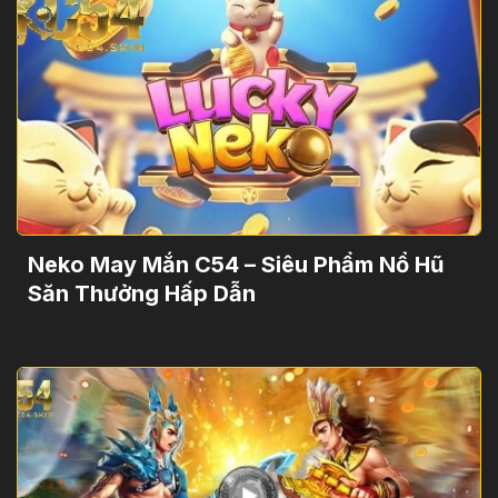
Neko May Mắn C54 – Siêu Phẩm Nổ Hũ
Săn Thưởng Hấp Dẫn