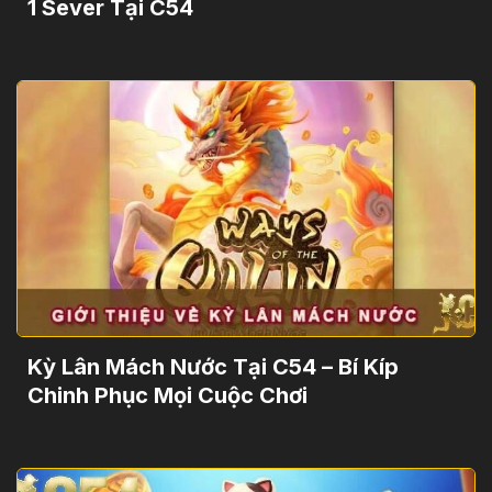
1 Sever Tại C54
Kỳ Lân Mách Nước Tại C54 – Bí Kíp
Chinh Phục Mọi Cuộc Chơi