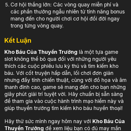
Cơ hội thắng lớn: Các vòng quay miễn phí và
các phần thưởng ngẫu nhiên từ tính năng bonus
mang đến cho người chơi cơ hội đổi đời ngay
trong từng vòng quay.
Kết Luận
Kho Báu Của Thuyền Trưởng
là một tựa game
slot không thể bỏ qua đối với những người yêu
thích các cuộc phiêu lưu kỳ thú và tìm kiếm kho
báu. Với cốt truyện hấp dẫn, lối chơi đơn giản
nhưng đầy tính chiến thuật, cùng với đồ họa và âm
thanh đỉnh cao, game sẽ mang đến cho bạn những
giây phút giải trí tuyệt vời. Hãy chuẩn bị sẵn sàng
để tham gia vào cuộc hành trình mạo hiểm này và
giúp thuyền trưởng tìm kiếm kho báu huyền thoại!
Hãy thử sức mình ngay hôm nay với
Kho Báu Của
Thuyền Trưởng
để xem liệu bạn có đủ may mắn