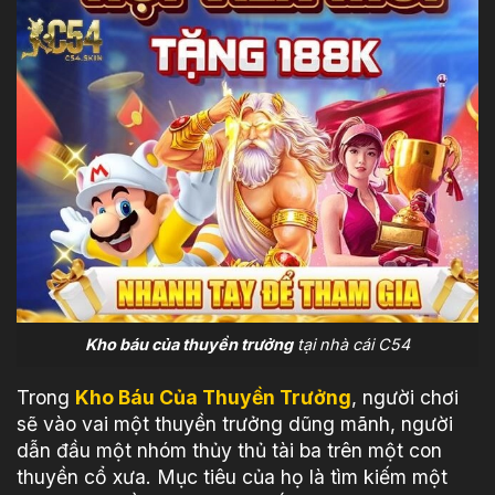
Kho báu của thuyền trưởng
tại nhà cái C54
Trong
Kho Báu Của Thuyền Trưởng
, người chơi
sẽ vào vai một thuyền trưởng dũng mãnh, người
dẫn đầu một nhóm thủy thủ tài ba trên một con
thuyền cổ xưa. Mục tiêu của họ là tìm kiếm một