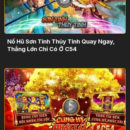
Nổ Hũ Sơn Tinh Thủy Tinh Quay Ngay,
Thắng Lớn Chỉ Có Ở C54