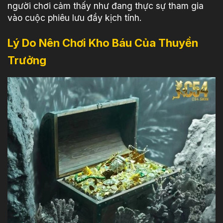
người chơi cảm thấy như đang thực sự tham gia
vào cuộc phiêu lưu đầy kịch tính.
Lý Do Nên Chơi Kho Báu Của Thuyền
Trưởng