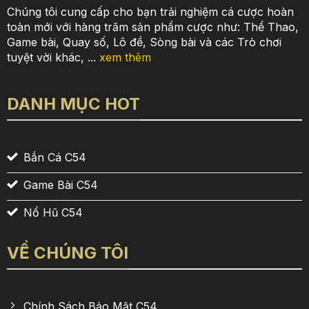
Chúng tôi cung cấp cho bạn trải nghiệm cá cược hoàn
toàn mới với hàng trăm sản phẩm cược như: Thể Thao,
Game bài, Quay số, Lô đề, Sòng bài và các Trò chơi
tuyệt vời khác, ...
xem thêm
DANH MỤC HOT
Bắn Cá C54
Game Bài C54
Nổ Hũ C54
VỀ CHÚNG TÔI
Chính Sách Bảo Mật C54