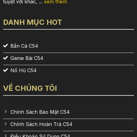
tuyệt vời khác, ...
xem thêm
DANH MỤC HOT
Bắn Cá C54
Game Bài C54
Nổ Hũ C54
VỀ CHÚNG TÔI
Chính Sách Bảo Mật C54
Chính Sách Hoàn Trả C54
Điều Khoản Sử Dụng C54