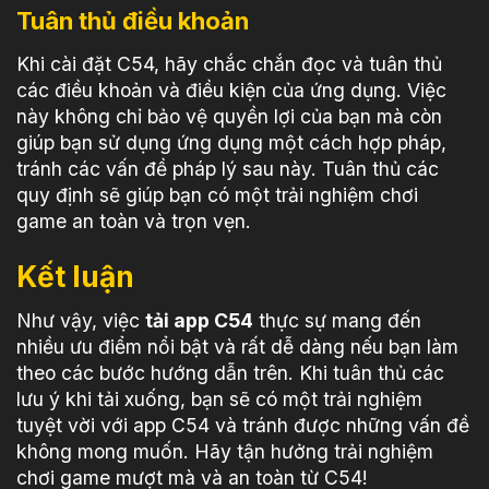
Tuân thủ điều khoản
Khi cài đặt C54, hãy chắc chắn đọc và tuân thủ
các điều khoản và điều kiện của ứng dụng. Việc
này không chỉ bảo vệ quyền lợi của bạn mà còn
giúp bạn sử dụng ứng dụng một cách hợp pháp,
tránh các vấn đề pháp lý sau này. Tuân thủ các
quy định sẽ giúp bạn có một trải nghiệm chơi
game an toàn và trọn vẹn.
Kết luận
Như vậy, việc
tải app C54
thực sự mang đến
nhiều ưu điểm nổi bật và rất dễ dàng nếu bạn làm
theo các bước hướng dẫn trên. Khi tuân thủ các
lưu ý khi tải xuống, bạn sẽ có một trải nghiệm
tuyệt vời với app C54 và tránh được những vấn đề
không mong muốn. Hãy tận hưởng trải nghiệm
chơi game mượt mà và an toàn từ C54!