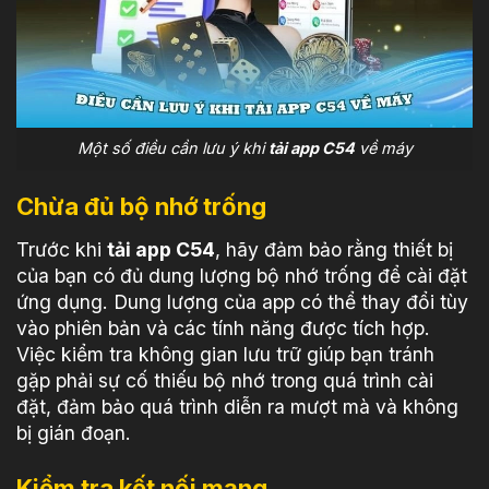
Một số điều cần lưu ý khi
tải app C54
về máy
Chừa đủ bộ nhớ trống
Trước khi
tải app C54
, hãy đảm bảo rằng thiết bị
của bạn có đủ dung lượng bộ nhớ trống để cài đặt
ứng dụng. Dung lượng của app có thể thay đổi tùy
vào phiên bản và các tính năng được tích hợp.
Việc kiểm tra không gian lưu trữ giúp bạn tránh
gặp phải sự cố thiếu bộ nhớ trong quá trình cài
đặt, đảm bảo quá trình diễn ra mượt mà và không
bị gián đoạn.
Kiểm tra kết nối mạng