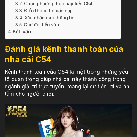
Chọn phương thức nạp tiền C54
Điền thông tin cần nạp
Xác nhận các thông tin
Chờ đợi tiền vào
Kết luận
Đánh giá kênh thanh toán của
nhà cái C54
Kênh thanh toán của C54 là một trong những yếu
tố quan trọng giúp nhà cái này thành công trong
ngành giải trí trực tuyến, mang lại sự tiện lợi và an
tâm cho người chơi.