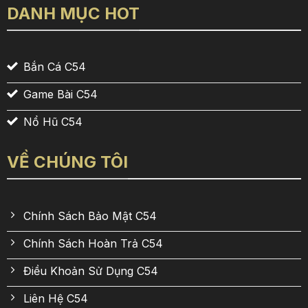
DANH MỤC HOT
Bắn Cá C54
Game Bài C54
Nổ Hũ C54
VỀ CHÚNG TÔI
Chính Sách Bảo Mật C54
Chính Sách Hoàn Trả C54
Điều Khoản Sử Dụng C54
Liên Hệ C54