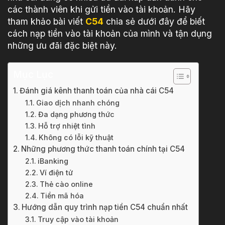
các thành viên khi gửi tiền vào tài khoản. Hãy
tham khảo bài viết
C54
chia sẻ dưới đây để biết
cách nạp tiền vào tài khoản của mình và tận dụng
những ưu đãi đặc biệt này.
Mục Lục
Đánh giá kênh thanh toán của nhà cái C54
Giao dịch nhanh chóng
Đa dạng phương thức
Hỗ trợ nhiệt tình
Không có lỗi kỹ thuật
Những phương thức thanh toán chính tại C54
iBanking
Ví điện tử
Thẻ cào online
Tiền mã hóa
Hướng dẫn quy trình nạp tiền C54 chuẩn nhất
Truy cập vào tài khoản