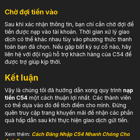
Chờ đợi tiền vào
Sau khi xác nhận thông tin, bạn chỉ cần chờ đợi để
tiền được nạp vào tài khoản. Thời gian xử lý giao
dịch có thể khác nhau tùy vào phương thức thanh
toán bạn đã chọn. Nếu gặp bất kỳ sự cố nào, hãy
liên hệ với đội ngũ hỗ trợ khách hàng của C54 để
được trợ giúp kịp thời.
Kết luận
Vậy là chúng tôi đã hướng dẫn xong quy trình
nạp
tiền C54
một cách thuận lợi nhất. Các thành viên
có thể dựa vào đó để tích điểm cho mình. Đừng
quên truy cập trang khuyến mãi để nhận các phần
quà hấp dẫn sau khi thực hiện giao dịch gửi tiền.
Xem thêm:
Cách Đăng Nhập C54 Nhanh Chóng Cho