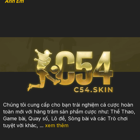
Anh Em
Chúng tôi cung cấp cho bạn trải nghiệm cá cược hoàn
toàn mới với hàng trăm sản phẩm cược như: Thể Thao,
Game bài, Quay số, Lô đề, Sòng bài và các Trò chơi
tuyệt vời khác, ...
xem thêm