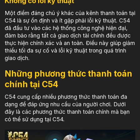
Không có lỗi kỹ thuật
Một điểm đáng chú ý khác của kênh thanh toán tại
C54 là sự ổn định và ít gặp phải lỗi kỹ thuật. C54
đã đầu tư vào các hệ thống công nghệ hiện đại,
đảm bảo rằng tất cả giao dịch tài chính đều được
thực hiện chính xác và an toàn. Điều này giúp giảm
thiểu tối đa sự cố và lỗi kỹ thuật trong quá trình
giao dịch.
Những phương thức thanh toán
chính tại C54
C54 cung cấp nhiều phương thức thanh toán đa
dạng để đáp ứng nhu cầu của người chơi. Dưới
đây là các phương thức thanh toán chính mà bạn
có thể sử dụng tại C54.