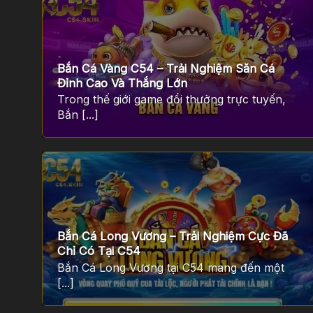
Bắn Cá Vàng C54 – Trải Nghiệm Săn Cá
Đỉnh Cao Và Thắng Lớn
Trong thế giới game đổi thưởng trực tuyến,
Bắn [...]
Bắn Cá Long Vương – Trải Nghiệm Cực Đã
Chỉ Có Tại C54
Bắn Cá Long Vương tại C54 mang đến một
[...]