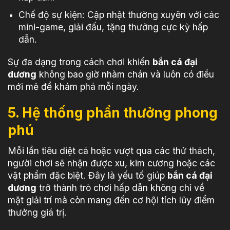
Chế độ sự kiện: Cập nhật thường xuyên với các
mini-game, giải đấu, tặng thưởng cực kỳ hấp
dẫn.
Sự đa dạng trong cách chơi khiến
bắn cá đại
dương
không bao giờ nhàm chán và luôn có điều
mới mẻ để khám phá mỗi ngày.
5. Hệ thống phần thưởng phong
phú
Mỗi lần tiêu diệt cá hoặc vượt qua các thử thách,
người chơi sẽ nhận được xu, kim cương hoặc các
vật phẩm đặc biệt. Đây là yếu tố giúp
bắn cá đại
dương
trở thành trò chơi hấp dẫn không chỉ về
mặt giải trí mà còn mang đến cơ hội tích lũy điểm
thưởng giá trị.