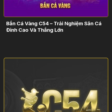
Bắn Cá Vàng C54 – Trải Nghiệm Săn Cá
Đỉnh Cao Và Thắng Lớn