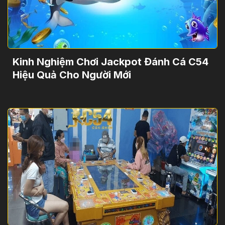
Kinh Nghiệm Chơi Jackpot Đánh Cá C54
Hiệu Quả Cho Người Mới