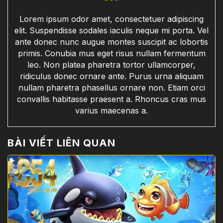
Lorem ipsum odor amet, consectetuer adipiscing
elit. Suspendisse sodales iaculis neque mi porta. Vel
ante donec nunc augue montes suscipit ac lobortis
primis. Conubia mus eget risus nullam fermentum
leo. Non platea pharetra tortor ullamcorper,
ridiculus donec ornare ante. Purus urna aliquam
nullam pharetra phasellus ornare non. Etiam orci
convallis habitasse praesent a. Rhoncus cras mus
varius maecenas a.
BÀI VIẾT LIÊN QUAN