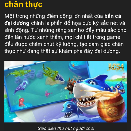
chân thực
Một trong những điểm cộng lớn nhất của
bắn cá
đại dương
chính là phần đồ họa cực kỳ sắc nét và
sinh động. Từ những rặng san hô đầy màu sắc cho
đến làn nước xanh thẳm, mọi chi tiết trong game
đều được chăm chút kỹ lưỡng, tạo cảm giác chân
thực như đang thật sự khám phá đáy đại dương.
Giao diện thu hút người chơi