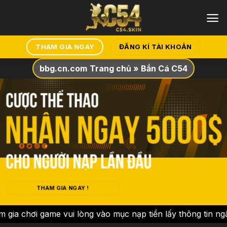
Bỏ
qua
nội
dung
ĐĂNG KÍ TÀI KHOẢN
THAM GIA NGAY
bbg.cn.com
Trang chủ
»
Bắn Cá C54
THAM GIA NGAY !
e vui lòng vào mục nạp tiền lấy thông tin ngân hàng chuyể