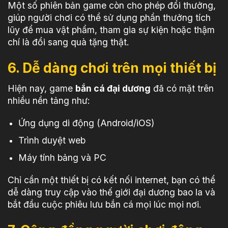
Một số phiên bản game còn cho phép đổi thưởng,
giúp người chơi có thể sử dụng phần thưởng tích
lũy để mua vật phẩm, tham gia sự kiện hoặc thậm
chí là đổi sang quà tặng thật.
6. Dễ dàng chơi trên mọi thiết bị
Hiện nay, game
bắn cá đại dương
đã có mặt trên
nhiều nền tảng như:
Ứng dụng di động (Android/iOS)
Trình duyệt web
Máy tính bảng và PC
Chỉ cần một thiết bị có kết nối internet, bạn có thể
dễ dàng truy cập vào thế giới đại dương bao la và
bắt đầu cuộc phiêu lưu bắn cá mọi lúc mọi nơi.