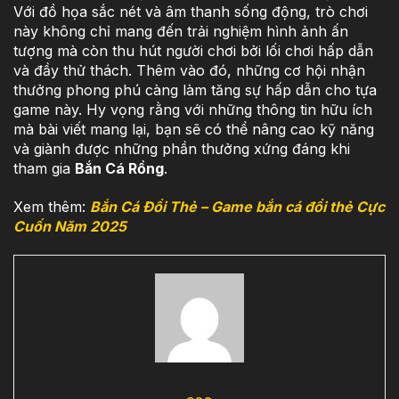
Với đồ họa sắc nét và âm thanh sống động, trò chơi
này không chỉ mang đến trải nghiệm hình ảnh ấn
tượng mà còn thu hút người chơi bởi lối chơi hấp dẫn
và đầy thử thách. Thêm vào đó, những cơ hội nhận
thưởng phong phú càng làm tăng sự hấp dẫn cho tựa
game này. Hy vọng rằng với những thông tin hữu ích
mà bài viết mang lại, bạn sẽ có thể nâng cao kỹ năng
và giành được những phần thưởng xứng đáng khi
tham gia
Bắn Cá Rồng
.
Xem thêm:
Bắn Cá Đổi Thẻ – Game bắn cá đổi thẻ Cực
Cuốn Năm 2025