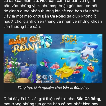
cá đã xuất hiện lâu. Nếu bạn canh chuẩn và ngắm
bắn vào những vị trí như mép hoặc góc bàn, cơ hội
để giành được phần thưởng lớn sẽ cao hơn rất nhiều.
Đây là một mẹo chơi
Bắn Cá Rồng
đã giúp không ít
người chơi giành chiến thắng và nhận về những khoản
tiền thưởng hấp dẫn.
Tổng hợp kinh nghiệm chơi
bắn cá Rồng
hay
Dưới đây là bài viết giới thiệu về trò chơi
Bắn Cá Rồng
,
một trong những tựa game bắn cá hot nhất hiện nay.