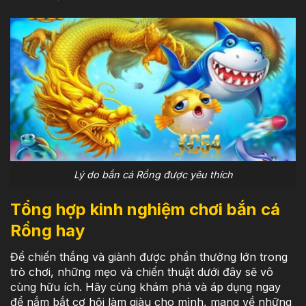
Lý do bắn cá Rồng được yêu thích
Tổng hợp kinh nghiệm chơi bắn cá
Rồng hay
Để chiến thắng và giành được phần thưởng lớn trong
trò chơi, những mẹo và chiến thuật dưới đây sẽ vô
cùng hữu ích. Hãy cùng khám phá và áp dụng ngay
để nắm bắt cơ hội làm giàu cho mình, mang về những