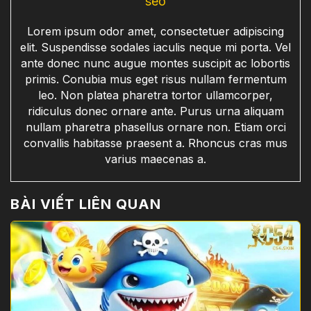
seo
Lorem ipsum odor amet, consectetuer adipiscing
elit. Suspendisse sodales iaculis neque mi porta. Vel
ante donec nunc augue montes suscipit ac lobortis
primis. Conubia mus eget risus nullam fermentum
leo. Non platea pharetra tortor ullamcorper,
ridiculus donec ornare ante. Purus urna aliquam
nullam pharetra phasellus ornare non. Etiam orci
convallis habitasse praesent a. Rhoncus cras mus
varius maecenas a.
BÀI VIẾT LIÊN QUAN