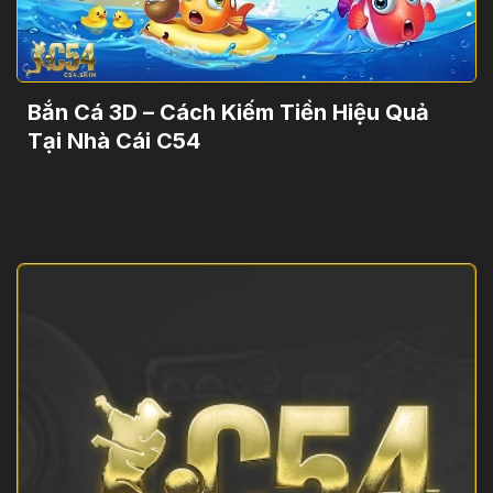
Bắn Cá 3D – Cách Kiếm Tiền Hiệu Quả
Tại Nhà Cái C54