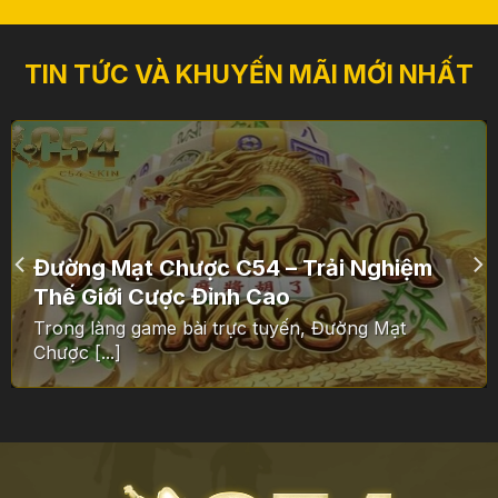
TIN TỨC VÀ KHUYẾN MÃI MỚI NHẤT
Đường Mạt Chược C54 – Trải Nghiệm
Thế Giới Cược Đỉnh Cao
Trong làng game bài trực tuyến, Đường Mạt
Chược [...]