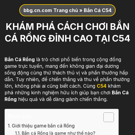
bbg.cn.com
Trang chủ
»
Bắn Cá C54
KHÁM PHÁ CÁCH CHƠI BẮN
CÁ RỒNG ĐỈNH CAO TẠI C54
Bắn Cá Rồng
là trò chơi phổ biến trong cộng đồng
game trực tuyến, mang đến không gian đại dương
sống động cùng thử thách thú vị và phần thưởng hấp
dẫn. Tuy nhiên, để chiến thắng và thu về phần thưởng
lớn, không phải ai cũng biết cách. Cùng
C54
khám
phá những kinh nghiệm hữu ích giúp bạn chơi
Bắn Cá
Rồng
hiệu quả và dễ dàng giành chiến thắng.
Mục Lục
Giới thiệu game bắn cá Rồng
Bắn cá Rồng là game như thế nào?