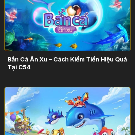
Bắn Cá Ăn Xu – Cách Kiếm Tiền Hiệu Quả
Tại C54