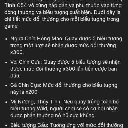
Tinh
C54 vô cùng hấp dẫn và phụ thuộc vào từng
dòng thưởng và biểu tượng xuất hiện. Dưới đây là
chi tiết mức đổi thưởng cho mỗi biểu tượng trong
game:
Ngựa Chín Hồng Mao: Quay được 5 biểu tượng
trong một lượt sẽ nhận được mức đổi thưởng
x300.
Voi Chín Cựa: Quay được 5 biểu tượng sẽ nhận
được mức đổi thưởng x300 lần tiền cược ban
đầu.
Gà Chín Cựa: Mức đổi thưởng cho biểu tượng
này là x200.
Mị Nương, Thủy Tinh: Nếu quay trúng toàn bộ
biểu tượng Wild, người chơi sẽ có cơ hội nhận
được phần thưởng nổ hũ cực khủng.
Biểu tượng Gấu: Tương ứng với mức đổi thưởng