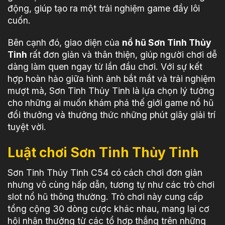
động, giúp tạo ra một trải nghiệm game đầy lôi
cuốn.
Bên cạnh đó, giao diện của
nổ hũ Sơn Tinh Thủy
Tinh
rất đơn giản và thân thiện, giúp người chơi dễ
dàng làm quen ngay từ lần đầu chơi. Với sự kết
hợp hoàn hảo giữa hình ảnh bắt mắt và trải nghiệm
mượt mà, Sơn Tinh Thủy Tinh là lựa chọn lý tưởng
cho những ai muốn khám phá thế giới game nổ hũ
đổi thưởng và thưởng thức những phút giây giải trí
tuyệt vời.
Luật chơi Sơn Tinh Thủy Tinh
Sơn Tinh Thủy Tinh C54 có cách chơi đơn giản
nhưng vô cùng hấp dẫn, tương tự như các trò chơi
slot nổ hũ thông thường. Trò chơi này cung cấp
tổng cộng 30 dòng cược khác nhau, mang lại cơ
hội nhận thưởng từ các tổ hợp thắng trên những