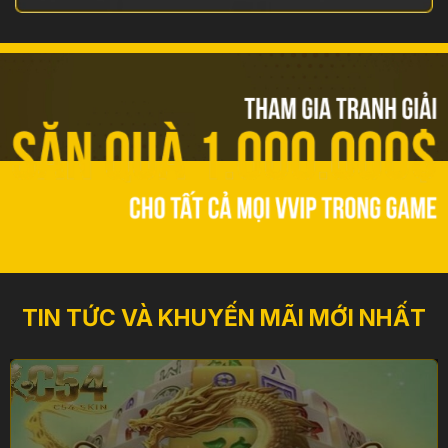
TIN TỨC VÀ KHUYẾN MÃI MỚI NHẤT