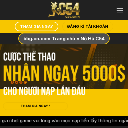
Bỏ
qua
nội
dung
ĐĂNG KÍ TÀI KHOẢN
THAM GIA NGAY
bbg.cn.com
Trang chủ
»
Nổ Hũ C54
THAM GIA NGAY !
 vui lòng vào mục nạp tiền lấy thông tin ngân hàng chuyển