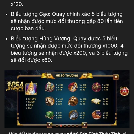
x120.
Biểu tượng Gạo: Quay chính xác 5 biểu tượng
sẽ nhận được mức đổi thưởng gấp 80 lần tiền
cược ban đầu.
Biểu tượng Hùng Vương: Quay được 5 biểu
tượng sẽ nhận được mức đổi thưởng x1000, 4
biểu tượng sẽ nhận được x200, và 3 biểu tượng
sẽ đổi được x60.
Mức đổi thưởng trong game
nổ hũ Sơn Tinh Thủy Tinh
vô