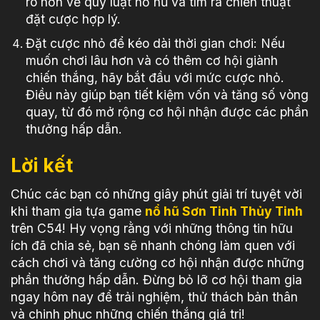
rõ hơn về quy luật nổ hũ và tìm ra chiến thuật
đặt cược hợp lý.
Đặt cược nhỏ để kéo dài thời gian chơi: Nếu
muốn chơi lâu hơn và có thêm cơ hội giành
chiến thắng, hãy bắt đầu với mức cược nhỏ.
Điều này giúp bạn tiết kiệm vốn và tăng số vòng
quay, từ đó mở rộng cơ hội nhận được các phần
thưởng hấp dẫn.
Lời kết
Chúc các bạn có những giây phút giải trí tuyệt vời
khi tham gia tựa game
nổ hũ Sơn Tinh Thủy Tinh
trên C54! Hy vọng rằng với những thông tin hữu
ích đã chia sẻ, bạn sẽ nhanh chóng làm quen với
cách chơi và tăng cường cơ hội nhận được những
phần thưởng hấp dẫn. Đừng bỏ lỡ cơ hội tham gia
ngay hôm nay để trải nghiệm, thử thách bản thân
và chinh phục những chiến thắng giá trị!