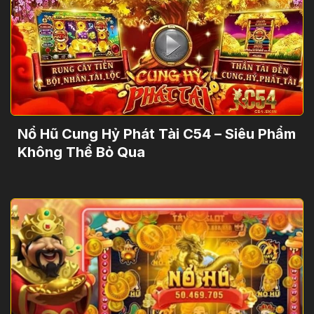
Nổ Hũ Cung Hỷ Phát Tài C54 – Siêu Phẩm
Không Thể Bỏ Qua