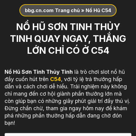
bbg.cn.com
Trang chủ
»
Nổ Hũ C54
NỔ HŨ SƠN TINH THỦY
TINH QUAY NGAY, THẮNG
LỚN CHỈ CÓ Ở C54
Nổ Hũ Sơn Tinh Thủy Tinh
là trò chơi slot nổ hũ
đầy cuốn hút trên
C54
, với tỷ lệ trả thưởng hấp
dẫn và cách chơi dễ hiểu. Trải nghiệm này không
chỉ mang đến cơ hội giành phần thưởng lớn mà
còn giúp bạn có những giây phút giải trí đầy thú vị.
Đừng chần chừ, tham gia ngay hôm nay để khám
phá những phần thưởng hấp dẫn đang chờ đón
bạn!