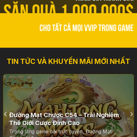
TIN TỨC VÀ KHUYẾN MÃI MỚI NHẤT
Đường Mạt Chược C54 – Trải Nghiệm
Thế Giới Cược Đỉnh Cao
Trong làng game bài trực tuyến, Đường Mạt