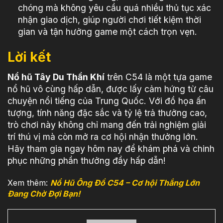
chóng mà không yêu cầu quá nhiều thủ tục xác
nhận giao dịch, giúp người chơi tiết kiệm thời
gian và tận hưởng game một cách trọn vẹn.
Lời kết
Nổ hũ Tây Du Thần Khí
trên C54 là một tựa game
nổ hũ vô cùng hấp dẫn, được lấy cảm hứng từ câu
chuyện nổi tiếng của Trung Quốc. Với đồ họa ấn
tượng, tính năng đặc sắc và tỷ lệ trả thưởng cao,
trò chơi này không chỉ mang đến trải nghiệm giải
trí thú vị mà còn mở ra cơ hội nhận thưởng lớn.
Hãy tham gia ngay hôm nay để khám phá và chinh
phục những phần thưởng đầy hấp dẫn!
Xem thêm:
Nổ Hũ Ông Đồ C54 – Cơ hội Thắng Lớn
Đang Chờ Đợi Bạn!