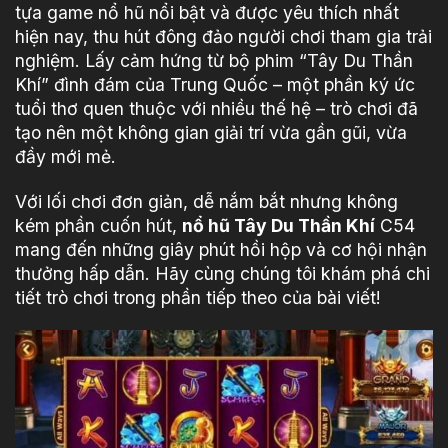
tựa game nổ hũ nổi bật và được yêu thích nhất
hiện nay, thu hút đông đảo người chơi tham gia trải
nghiệm. Lấy cảm hứng từ bộ phim “Tây Du Thần
Khí” đình đám của Trung Quốc – một phần ký ức
tuổi thơ quen thuộc với nhiều thế hệ – trò chơi đã
tạo nên một không gian giải trí vừa gần gũi, vừa
đầy mới mẻ.
Với lối chơi đơn giản, dễ nắm bắt nhưng không
kém phần cuốn hút,
nổ hũ Tây Du Thần Khí
C54
mang đến những giây phút hồi hộp và cơ hội nhận
thưởng hấp dẫn. Hãy cùng chúng tôi khám phá chi
tiết trò chơi trong phần tiếp theo của bài viết!