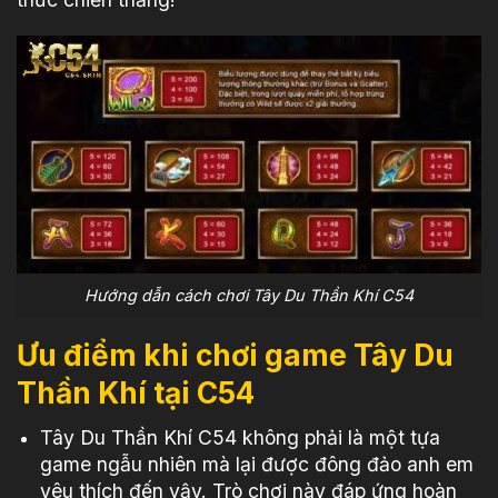
Hướng dẫn cách chơi Tây Du Thần Khí C54
Ưu điểm khi chơi game Tây Du
Thần Khí tại C54
Tây Du Thần Khí C54 không phải là một tựa
game ngẫu nhiên mà lại được đông đảo anh em
yêu thích đến vậy. Trò chơi này đáp ứng hoàn