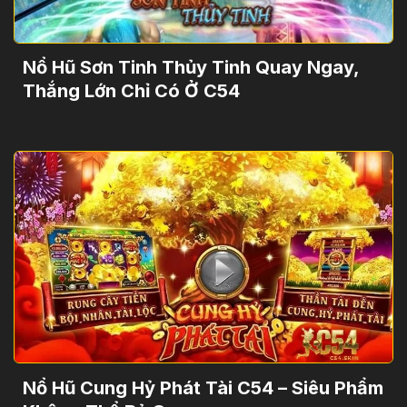
Nổ Hũ Sơn Tinh Thủy Tinh Quay Ngay,
Thắng Lớn Chỉ Có Ở C54
Nổ Hũ Cung Hỷ Phát Tài C54 – Siêu Phẩm