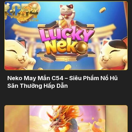
Neko May Mắn C54 – Siêu Phẩm Nổ Hũ
Săn Thưởng Hấp Dẫn