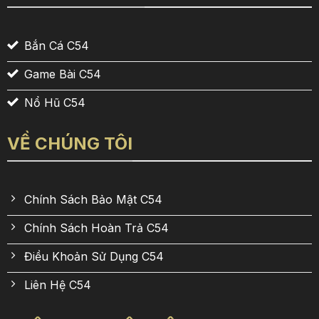
Bắn Cá C54
Game Bài C54
Nổ Hũ C54
VỀ CHÚNG TÔI
Chính Sách Bảo Mật C54
Chính Sách Hoàn Trả C54
Điều Khoản Sử Dụng C54
Liên Hệ C54