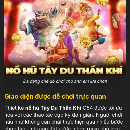
Đa dạng chế độ chơi cho anh em lựa chọn
Giao diện được dễ chơi trực quan
Thiết kế
nổ hũ Tây Du Thần Khí
C54 được tối ưu
hóa với các thao tác cực kỳ đơn giản. Người chơi
hầu như không cần phải thực hiện quá nhiều bước
phức tạp – chỉ cần đặt cược, chọn room phù hợp