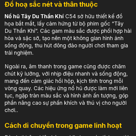
Đồ hoạ sắc nét và thân thuộc
Nổ hũ Tây Du Thần Khí
C54 sở hữu thiết kế đồ
họa bắt mắt, lấy cảm hứng từ bộ phim gốc “Tây
Du Thần Khí”. Các gam màu sắc được phối hợp hài
hòa và sặc sỡ, tạo nên một không gian hình ảnh
sống động, thu hút đông đảo người chơi tham gia
trải nghiệm.
Ngoài ra, âm thanh trong game cũng được chăm
chút kỹ lưỡng, với nhịp điệu nhanh và sống động,
mang đến cảm giác hồi hộp, kịch tính trong mỗi
vòng quay. Các hiệu ứng nổ hũ được làm mới liên
tục, ngập tràn màu sắc và hình ảnh ấn tượng, góp
phần nâng cao sự phấn khích và thú vị cho người
chơi..
Cách di chuyển trong game linh hoạt