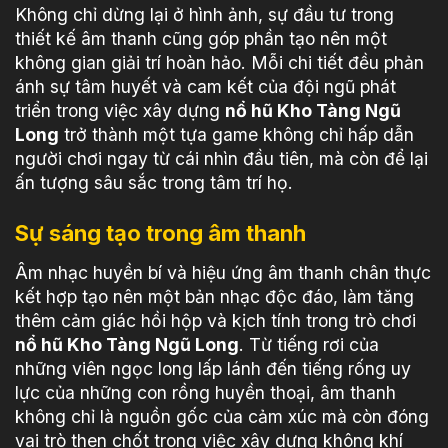
Không chỉ dừng lại ở hình ảnh, sự đầu tư trong
thiết kế âm thanh cũng góp phần tạo nên một
không gian giải trí hoàn hảo. Mỗi chi tiết đều phản
ánh sự tâm huyết và cam kết của đội ngũ phát
triển trong việc xây dựng
nổ hũ Kho Tàng Ngũ
Long
trở thành một tựa game không chỉ hấp dẫn
người chơi ngay từ cái nhìn đầu tiên, mà còn để lại
ấn tượng sâu sắc trong tâm trí họ.
Sự sáng tạo trong âm thanh
Âm nhạc huyền bí và hiệu ứng âm thanh chân thực
kết hợp tạo nên một bản nhạc độc đáo, làm tăng
thêm cảm giác hồi hộp và kịch tính trong trò chơi
nổ hũ Kho Tàng Ngũ Long
. Từ tiếng rơi của
những viên ngọc long lấp lánh đến tiếng rống uy
lực của những con rồng huyền thoại, âm thanh
không chỉ là nguồn gốc của cảm xúc mà còn đóng
vai trò then chốt trong việc xây dựng không khí