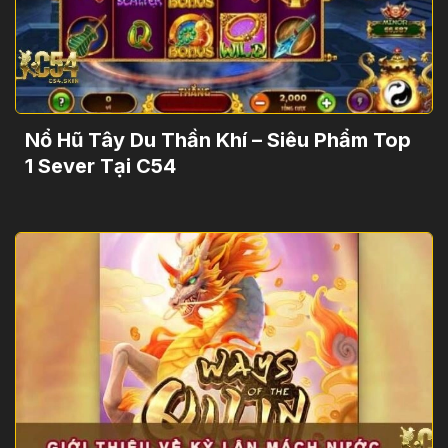
Nổ Hũ Tây Du Thần Khí – Siêu Phẩm Top
1 Sever Tại C54