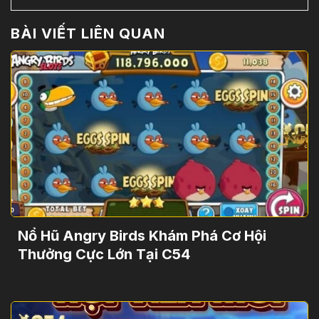
BÀI VIẾT LIÊN QUAN
Nổ Hũ Angry Birds Khám Phá Cơ Hội
Thưởng Cực Lớn Tại C54