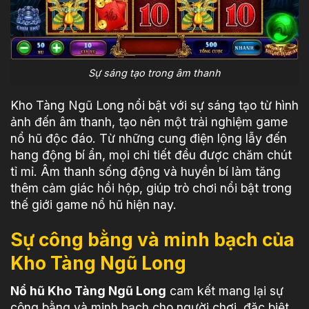
Sự sáng tạo trong âm thanh
Kho Tàng Ngũ Long nổi bật với sự sáng tạo từ hình
ảnh đến âm thanh, tạo nên một trải nghiệm game
nổ hũ độc đáo. Từ những cung điện lộng lẫy đến
hang động bí ẩn, mọi chi tiết đều được chăm chút
tỉ mỉ. Âm thanh sống động và huyền bí làm tăng
thêm cảm giác hồi hộp, giúp trò chơi nổi bật trong
thế giới game nổ hũ hiện nay.
Sự công bằng và minh bạch của
Kho Tàng Ngũ Long
Nổ hũ Kho Tàng Ngũ Long
cam kết mang lại sự
công bằng và minh bạch cho người chơi, đặc biệt