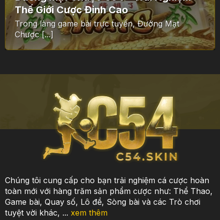
Thế Giới Cược Đỉnh Cao
Trong làng game bài trực tuyến, Đường Mạt
Chược [...]
Chúng tôi cung cấp cho bạn trải nghiệm cá cược hoàn
toàn mới với hàng trăm sản phẩm cược như: Thể Thao,
Game bài, Quay số, Lô đề, Sòng bài và các Trò chơi
tuyệt vời khác, ...
xem thêm