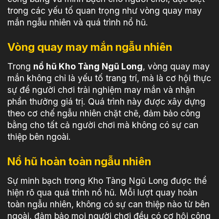
trong các yếu tố quan trọng như vòng quay may
mắn ngẫu nhiên và quá trình nổ hũ.
Vòng quay may mắn ngẫu nhiên
Trong
nổ hũ Kho Tàng Ngũ Long
, vòng quay may
mắn không chỉ là yếu tố trang trí, mà là cơ hội thực
sự để người chơi trải nghiệm may mắn và nhận
phần thưởng giá trị. Quá trình này được xây dựng
theo cơ chế ngẫu nhiên chặt chẽ, đảm bảo công
bằng cho tất cả người chơi mà không có sự can
thiệp bên ngoài.
Nổ hũ hoàn toàn ngẫu nhiên
Sự minh bạch trong Kho Tàng Ngũ Long được thể
hiện rõ qua quá trình nổ hũ. Mỗi lượt quay hoàn
toàn ngẫu nhiên, không có sự can thiệp nào từ bên
ngoài, đảm bảo mọi người chơi đều có cơ hội công