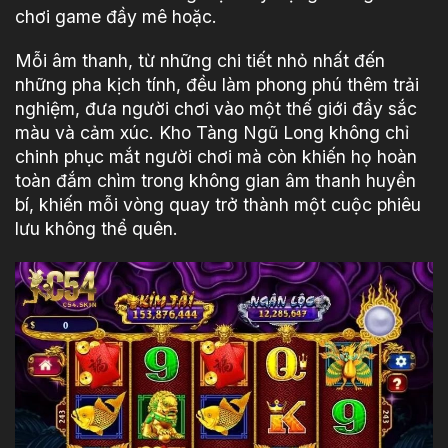
chơi game đầy mê hoặc.
Mỗi âm thanh, từ những chi tiết nhỏ nhất đến
những pha kịch tính, đều làm phong phú thêm trải
nghiệm, đưa người chơi vào một thế giới đầy sắc
màu và cảm xúc. Kho Tàng Ngũ Long không chỉ
chinh phục mắt người chơi mà còn khiến họ hoàn
toàn đắm chìm trong không gian âm thanh huyền
bí, khiến mỗi vòng quay trở thành một cuộc phiêu
lưu không thể quên.