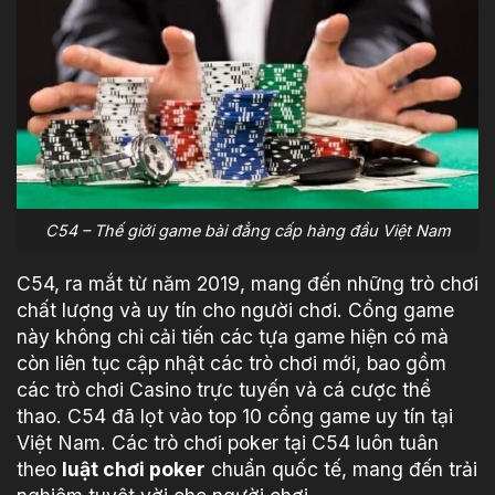
C54 – Thế giới game bài đẳng cấp hàng đầu Việt Nam
C54, ra mắt từ năm 2019, mang đến những trò chơi
chất lượng và uy tín cho người chơi. Cổng game
này không chỉ cải tiến các tựa game hiện có mà
còn liên tục cập nhật các trò chơi mới, bao gồm
các trò chơi Casino trực tuyến và cá cược thể
thao. C54 đã lọt vào top 10 cổng game uy tín tại
Việt Nam.
Các trò chơi poker tại C54 luôn tuân
theo
luật chơi poker
chuẩn quốc tế, mang đến trải