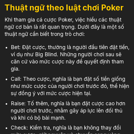
Thuật ngữ theo luật chơi Poker
Khi tham gia cá cược Poker, việc hiểu các thuật
ngữ cơ bản là rất quan trọng. Dưới đây là một số
thuật ngữ cần biết trong trò chơi:
Bet: Đặt cược, thường là người đầu tiên đặt tiền,
ví dụ như Big Blind. Những người chơi sau sẽ
căn cứ vào mức cược này để quyết định tham
gia.
Call: Theo cược, nghĩa là bạn đặt số tiền giống
như mức cược của người chơi trước đó, thể hiện
sự đồng ý với mức cược hiện tại.
Raise: Tố thêm, nghĩa là bạn đặt cược cao hơn
người chơi trước, nhằm gây áp lực lên đối thủ
và khi có bộ bài mạnh.
Check: Kiểm tra, nghĩa là bạn không thay đổi