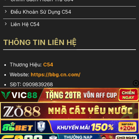
Điều Khoản Sử Dụng C54
Liên Hệ C54
THÔNG TIN LIÊN HỆ
Thương Hiệu:
C54
Website:
https://bbg.cn.com/
SĐT: 0909839268
Email:
bbg.cn.com@gmail.com
Địa Chỉ: 355 Nguyễn Văn Công, Phường 15, Gò Vấp,
Hồ Chí Minh, Việt Nam
Hastags, tag: #c54 #nhacaic54 #trangchuc54