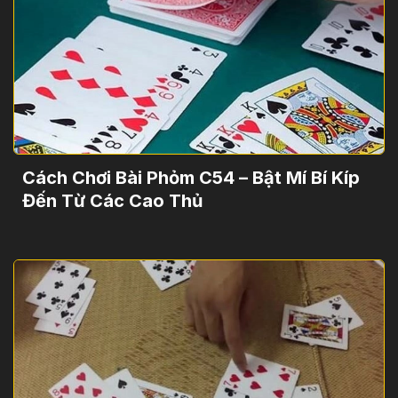
Cách Chơi Bài Phỏm C54 – Bật Mí Bí Kíp
Đến Từ Các Cao Thủ