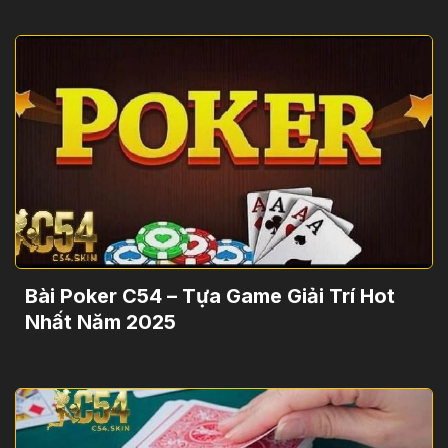
Bài Poker C54 – Tựa Game Giải Trí Hot
Nhất Năm 2025