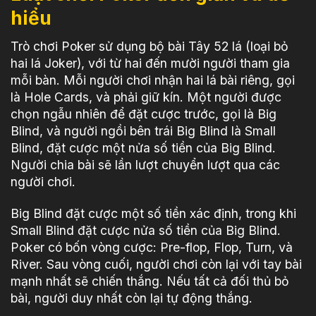
hiểu
Trò chơi Poker sử dụng bộ bài Tây 52 lá (loại bỏ
hai lá Joker), với từ hai đến mười người tham gia
mỗi bàn. Mỗi người chơi nhận hai lá bài riêng, gọi
là Hole Cards, và phải giữ kín. Một người được
chọn ngẫu nhiên để đặt cược trước, gọi là Big
Blind, và người ngồi bên trái Big Blind là Small
Blind, đặt cược một nửa số tiền của Big Blind.
Người chia bài sẽ lần lượt chuyển lượt qua các
người chơi.
Big Blind đặt cược một số tiền xác định, trong khi
Small Blind đặt cược nửa số tiền của Big Blind.
Poker có bốn vòng cược: Pre-flop, Flop, Turn, và
River. Sau vòng cuối, người chơi còn lại với tay bài
mạnh nhất sẽ chiến thắng. Nếu tất cả đối thủ bỏ
bài, người duy nhất còn lại tự động thắng.