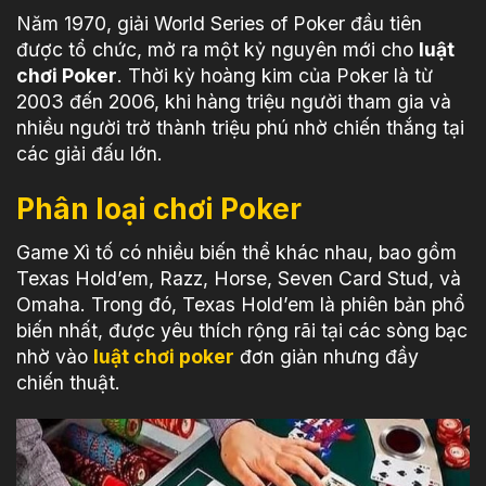
Năm 1970, giải World Series of Poker đầu tiên
được tổ chức, mở ra một kỷ nguyên mới cho
luật
chơi Poker
. Thời kỳ hoàng kim của Poker là từ
2003 đến 2006, khi hàng triệu người tham gia và
nhiều người trở thành triệu phú nhờ chiến thắng tại
các giải đấu lớn.
Phân loại chơi Poker
Game Xì tố có nhiều biến thể khác nhau, bao gồm
Texas Hold’em, Razz, Horse, Seven Card Stud, và
Omaha. Trong đó, Texas Hold’em là phiên bản phổ
biến nhất, được yêu thích rộng rãi tại các sòng bạc
nhờ vào
luật chơi poker
đơn giản nhưng đầy
chiến thuật.