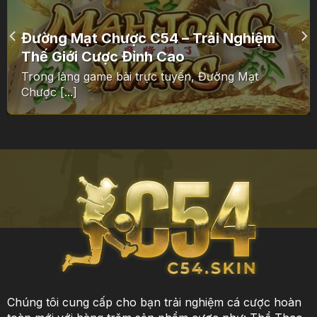
Đường Mạt Chược C54 – Trải Nghiệm
Thế Giới Cược Đỉnh Cao
Trong làng game bài trực tuyến, Đường Mạt
Chược [...]
Chúng tôi cung cấp cho bạn trải nghiệm cá cược hoàn