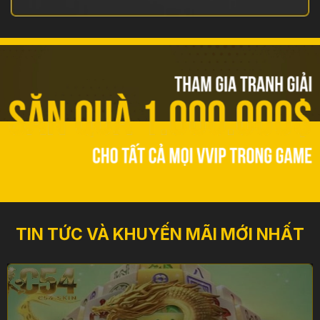
TIN TỨC VÀ KHUYẾN MÃI MỚI NHẤT