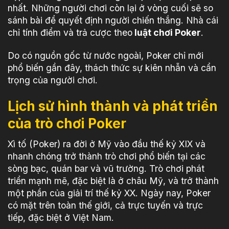
nhất. Những người chơi còn lại ở vòng cuối sẽ so
sánh bài để quyết định người chiến thắng. Nhà cái
chỉ tính điểm và trả cược theo
luật chơi Poker
.
Do có nguồn gốc từ nước ngoài, Poker chỉ mới
phổ biến gần đây, thách thức sự kiên nhẫn và cẩn
trọng của người chơi.
Lịch sử hình thành và phát triển
của trò chơi Poker
Xì tố (Poker) ra đời ở Mỹ vào đầu thế kỷ XIX và
nhanh chóng trở thành trò chơi phổ biến tại các
sòng bạc, quán bar và vũ trường. Trò chơi phát
triển mạnh mẽ, đặc biệt là ở châu Mỹ, và trở thành
một phần của giải trí thế kỷ XX. Ngày nay, Poker
có mặt trên toàn thế giới, cả trực tuyến và trực
tiếp, đặc biệt ở Việt Nam.