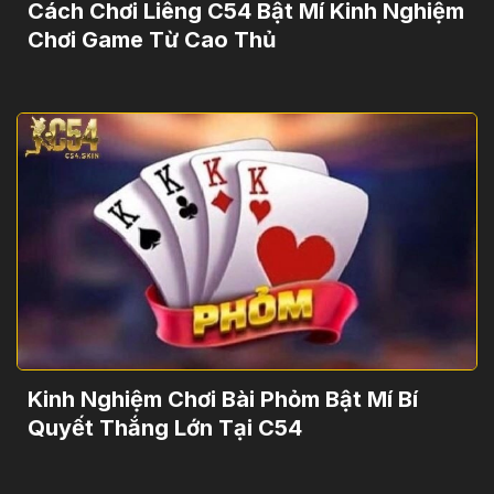
Cách Chơi Liêng C54 Bật Mí Kinh Nghiệm
Chơi Game Từ Cao Thủ
Kinh Nghiệm Chơi Bài Phỏm Bật Mí Bí
Quyết Thắng Lớn Tại C54