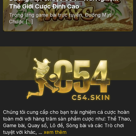
Thế Giới Cược Đỉnh Cao
Trong làng game bài trực tuyến, Đường Mạt
Chược [...]
Chúng tôi cung cấp cho bạn trải nghiệm cá cược hoàn
toàn mới với hàng trăm sản phẩm cược như: Thể Thao,
Game bài, Quay số, Lô đề, Sòng bài và các Trò chơi
tuyệt vời khác, ...
xem thêm