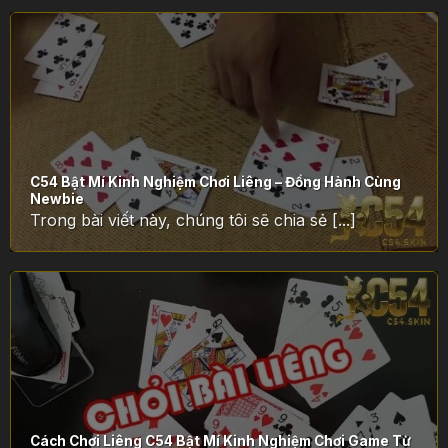
C54 Bật Mí Kinh Nghiệm Chơi Liêng – Đồng Hành Cùng
Newbie
Trong bài viết này, chúng tôi sẽ chia sẻ [...]
Cách Chơi Liêng C54 Bật Mí Kinh Nghiệm Chơi Game Từ