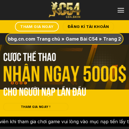
Bỏ
qua
nội
dung
ĐĂNG KÍ TÀI KHOẢN
THAM GIA NGAY
bbg.cn.com
Trang chủ
»
Game Bài C54
»
Trang 2
THAM GIA NGAY !
i tham gia chơi game vui lòng vào mục nạp tiền lấy thông 