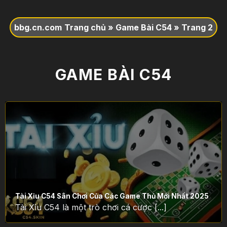
bbg.cn.com
Trang chủ
»
Game Bài C54
»
Trang 2
GAME BÀI C54
Tài Xỉu C54 Sân Chơi Của Các Game Thủ Mới Nhất 2025
Tài Xỉu C54 là một trò chơi cá cược [...]